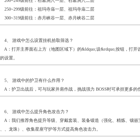
00~249级前往：石墓洞穴一层、石墓洞穴二层
50~299级前往：祖玛寺庙一层、祖玛寺庙二层
00~319级前往：赤月峡谷一层、赤月峡谷二层
4、 游戏中怎么设置挂机拾取筛选？
：打开主界面右上方（地图区域下）的&ldquo;设&rdquo;按钮，打开设置
的设置。
5、 游戏中的护卫有什么作用？
：护卫出战后，可与玩家并肩作战，挑战强力 BOSS时可承担更多的
6、 游戏中怎么提升角色攻击力？
A：我们推荐角色提升等级、穿戴套装、装备锻造（强化、精炼、镶嵌宝
、、龙珠）、收集星座守护等方式提高角色攻击力。