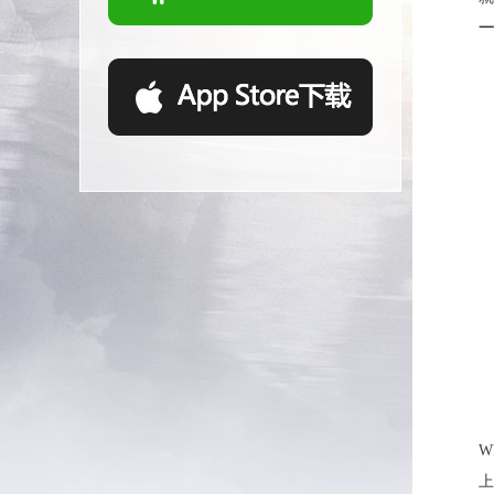
一
W
上