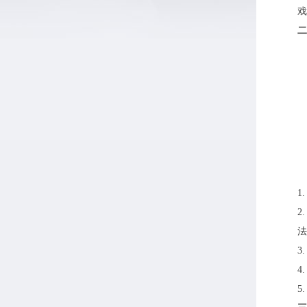
戏
二
1
2
法
3
4
5